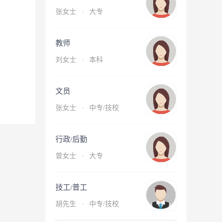
张女士
·
大专
教师
刘女士
·
本科
文员
张女士
·
中专/技校
行政/后勤
曾女士
·
大专
技工/普工
胡先生
·
中专/技校