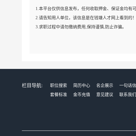
1.本平台仅供信息发布，任何收取押金、保证金均有
2.请告知用人单位，该信息是在钱塘人才网上看到的
3.求职过程中请勿缴纳费用,保持谨慎,防止诈骗。
栏目导航:
职位搜索
简历中心
名企展示
一句话
套餐标准
金币充值
意见建议
联系我