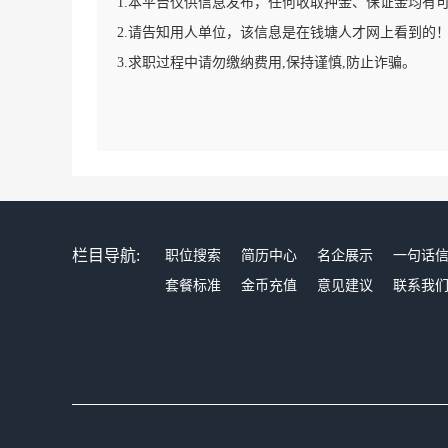
1.本平台仅供信息发布，任何收取押金、保证金均有
2.请告知用人单位，该信息是在钱塘人才网上看到的
3.求职过程中请勿缴纳费用,保持谨慎,防止诈骗。
栏目导航:
职位搜索
简历中心
名企展示
一句话
套餐标准
金币充值
意见建议
联系我