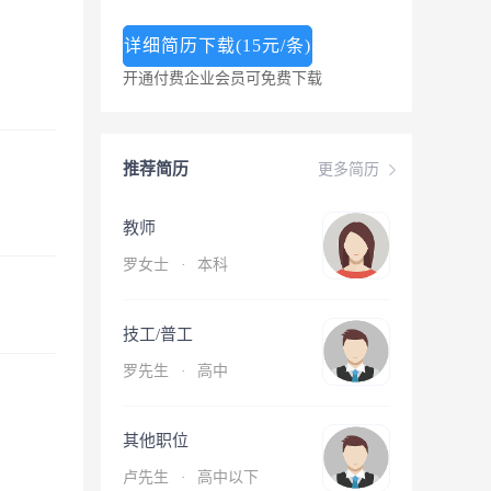
详细简历下载(15元/条)
开通付费企业会员可免费下载
推荐简历
更多简历
教师
罗女士
·
本科
技工/普工
罗先生
·
高中
其他职位
卢先生
·
高中以下